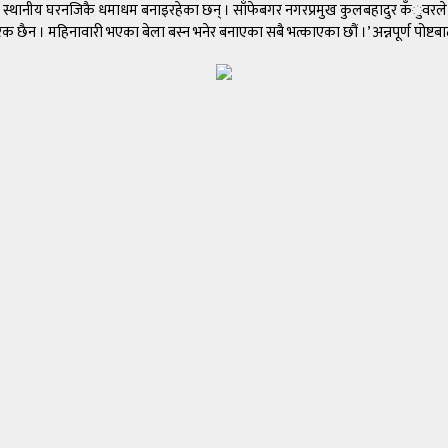
छ । तर स्थानीय घरनजिकै धमाधम बनाइरहेका छन् । साँफेबगर नगरप्रमुख कुलबहादुर कँुव
रक छैन । महिनावारी भएका बेला बस्न भनेर बनाएका सबै भत्काएका छौं ।’ अन्नपूर्ण पोष्टब