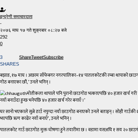
इन्द्रेणी समाचारदाता
-
२०७६ माघ १७ गते शुक्रबार ०८:२७ बजे
292
0
3
Share
Tweet
Subscribe
SHARES
बझाङ, १७ माघ । अछाम साँफेबगर नगरपालिका–१४ पातलकोटकी रम्बा थापाको छाउगोठ 
गोठ बनाएका छौं,’ उनले भनिन् ।
मोतीकला थापाले पनि पुरानो छाउगोठ भत्काएपछि ४० हजार खर्च गरी नया
नयाँ बनाउँदा हुन्छ भनेपछि ४० हजार खर्च गरेर बनाएँ ।’
घर सानो भएकाले सुत्ने ठाउँ नपुग्दा नयाँ छाउगोठ बनाएको उनले बताइन् । सोही गाउँकी शार
भएपछि ऋण काढेर नयाँ बनाएँ’, उनले भनिन् ।
पातलकोट गाउँ छाउगोठ मुक्त घोषणा हुने तयारीमा छ । वडामा यसअघि १ सय २० छाउग