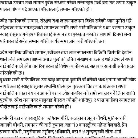
स्वास्थ्य उपचार तथा सम्मान पुर्वक संरक्षण गरेका सन्तानहरु मध्ये वडा गत रुपमा उत्कृष्ट
पालल पोषण गर्दै आएका परिवारलाई सम्मान गरिएको हो ।
ज्येष्ठ नागरिकको सम्मान, संरक्षण तथा लालनपालनमा विशेष सबैको ध्यान पुगोस भन्ने
उदेश्यका साथ अग्रजहरुको सम्मानका लागि राप्ती गाउँपालिकाले प्रथम चरणमा उत्कृष्ट
स्याहार सुसार गर्ने ३५ परिवारलाई सम्मान तथा पुरस्कृत गरेको र आगामी दिनमा अन्य
परिवारलाई समेत सम्मान गरिने कार्यक्रममा जानकारी गरिएको छ ।
ज्येष्ठ नागरिक प्रतिको सम्मान, स्वीकार तथा लालनपालनमा विक्रिति विसंगति देखीन
थालेकोले समाजमा आफ्ना अग्रज पुर्खाको उचित संरक्षणमा उत्साह थप्ने उदेश्यले राप्ती
गाउँपालिकाले ज्येष्ठ नागरिकहरुलाई विशेष न्यानोकपडा, सहायक सामाग्री समेत प्रदान
गरिसकेको छ ।
बुधबार राप्ती गाउँपालिका उपाध्यक्ष जगदम्वा कुमारी चौधरीको अध्यक्षतामा भएको ज्येष्ठ
नागरिकलाई स्याहार सुुसार सम्वन्धि प्रोत्साहन पुरस्कार वितरण कार्यक्रममा राप्ती
गाउँपालिका वडा नं १ का आफ्नो घरका ज्येष्ठ नागरिकको राम्रो स्याहार गर्ने जिवन खाति
पुल्चोक, रमेश राना मगर भालुवाङ मेघराज न्यौपाने शान्तिपुर, र पाखापानीका स्यामलाल
पोख्रेललाई गाउँपालिकाले सम्मान गरेको हो ।
त्यसैगरी वडा नं २ बराखुटिका ऋषिराम गीरी, कठाहाका अनुप चौधरी, मुत्तिनगरकी
जानकी चौधरी, रामनगर की तारी कुमाल, वडा नं ३ बाघढड्डीका महेन्द्र बेलबासे, प्रेम
प्रकास चौधरी, मसुरीयाका गाृविन्द अधिकारी, वडा नं ४ सुन्दरपुरकी सीता शर्मा,