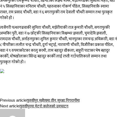
जनकपुरकी रामकृष्णी चौधरी, खिनैटाकी लक्ष्मी मल्ल, मझनिगढकी सुसीला महरा, वडा
नं ५ सिसहनियाका मनिराम चौधरी, पहरुवाका गोकर्ण पौडेल, सिसहनियाकै स्यामा
रावत, राम प्रसाद चौधरी, वडा नं ६ बगरापुरकी राम देवाली चौधरी सम्मान तथा पुरस्कृत
गरेको हो ।
त्यसैगरी पत्थरगढवाकी सुनिता चौधरी, मझेरीयाकी राज कुमारी चौधरी, सगरापुरकी
अम्वकिा पुरी, वडा नं ७ छोट्की सिसहनियाका विश्वम्भर ज्ञवाली, चुमादेवि ज्ञवाली,
रामदास चौधरी, अर्नाहनपुरका शुनिल कुमार चौधरी, भानपुरका रामचन्द्र अधिकारी, वडा नं
८ पीपरीका ललीत चन्द्र चौधरी, दुर्गा भट्राई, नारायणी चौधरी, विजौरीका प्रकाश पौडेल,
वडा नं ९ रुपमाकोटका कालु कामी, ताम बहादुर खैकला, बाहुरी पाटाका भेष बहादुर
कार्की, घोषखोलाका विरेन्द्र बहादुर कार्की लाई राप्ती गाउँपालिकाले सम्मान तथा
पुरस्कृत गरेको हो ।
Previous article
तुलसीपुर महोेत्वमा तीन सुरक्षा निगरानीमा
Next article
तुलसीपुरमा मेट्रो कलेजको उद्घाटन