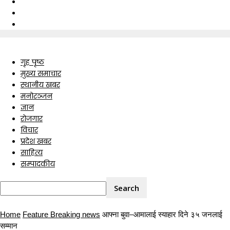
गृह पृष्ठ
मुख्य समाचार
स्थानीय खबर
मनोरञ्जन
ज्ञान
रोजगार
विचार
प्रदेश खबर
साहित्य
सम्पादकीय
Home
Feature Breaking news
आफ्ना बुवा–आमालाई स्याहार दिने ३५ जनलाई
सम्मान