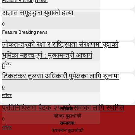
Feature Breaking news
अज्ञात समूहद्धारा युवाको हत्या
0
Feature Breaking news
लोकतन्त्रको रक्षा र राष्ट्रियता संरक्षणमा युवाको
भूमिका महत्त्वपूर्ण : मुख्यमन्त्री आचार्य
तस्विर
0
टिकटकर तुलसा अधिकारी पुर्पक्षका लागि थुनामा
0
तस्विर
प्रतिनिधिसभा बैठक २५ गते सम्मका लागि स्थगित
संरक्षक:
महेन्द्र बुढाथोकी
0
सम्पादक:
तस्विर
केशरमान बुढाथोकी