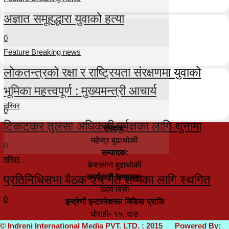
अज्ञात समूहद्धारा युवाको हत्या
0
Feature Breaking news
लोकतन्त्रको रक्षा र राष्ट्रियता संरक्षणमा युवाको
भूमिका महत्त्वपूर्ण : मुख्यमन्त्री आचार्य
तस्विर
0
टिकटकर तुलसा अधिकारी पुर्पक्षका लागि थुनामा
संरक्षक:
महेन्द्र बुढाथोकी
0
सम्पादक:
तस्विर
केशरमान बुढाथोकी
प्रतिनिधिसभा बैठक २५ गते सम्मका लागि स्थगित
कार्यकारी सम्पादक:
उदय बिसी
0
इन्द्रेणी इन्टरनेशनल मिडिया प्रालि
घोराही- १५, दाङ
© Indreni International Media PVT. LTD. : 2015 Powered By: