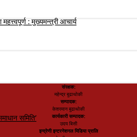
हत्त्वपूर्ण : मुख्यमन्त्री आचार्य
संरक्षक:
महेन्द्र बुढाथोकी
सम्पादक:
केशरमान बुढाथोकी
समाधान समिति’
कार्यकारी सम्पादक:
उदय बिसी
इन्द्रेणी इन्टरनेशनल मिडिया प्रालि