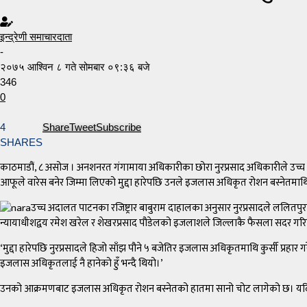
इन्द्रेणी समाचारदाता
-
२०७५ आश्विन ८ गते सोमबार ०९:३६ बजे
346
0
4
Share
Tweet
Subscribe
SHARES
काठमाडौं, ८ असोज । अनशनरत गंगामाया अधिकारीका छोरा नुरप्रसाद अधिकारीले उच्च
आफूले वारेस बनेर जिम्मा लिएको मुद्दा हारेपछि उनले इजलास अधिकृत रोशन बस्नेतमाथि
उच्च अदालत पाटनका रजिष्ट्रार बाबुराम दाहालका अनुसार नुरप्रसादले ललितपुर
न्यायाधीशद्वय रमेश खरेल र शेखरप्रसाद पौडेलको इजलाशले जिल्लाकै फैसला सदर गरि
‘मुद्दा हारेपछि नुरप्रसादले हिजो साँझ पौने ५ बजेतिर इजलास अधिकृतमाथि कुर्सी प्रहार 
इजलास अधिकृतलाई नै हानेको हुँ भन्दै थियो।’
उनको आक्रमणबाट इजलास अधिकृत रोशन बस्नेतको हातमा सानो चोट लागेको छ। यदि कुर्सील