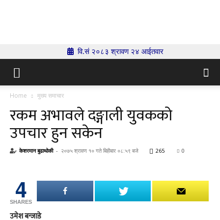
Indrenionline.com
वि.सं २०८३ श्रावण २४ आईतवार
Home
मुख्य समाचार
रकम अभावले दङ्गाली युवकको
उपचार हुन सकेन
केशरमान बुढाथोकी
-
२०७५ श्रावण १० गते बिहीबार ०८:५९ बजे
265
0
4
SHARES
उमेश बन्जाडे