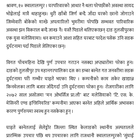
श्रावण, १० क्वालालम्पुर । घरपरिवारको आधार नै थला परेपछीको अवस्था सायद
भोग्नेलाई मात्रै थाहाहुन्छ। धुरी खाँबो जिर्ण बन्दै जाँदा घरको छानो जोगाउने
जिम्मेवारी बोकेको मान्छे अपत्यारिलो भुमरीमा परेपछि सम्भवत पारिवारिक
अवस्था झन विकराल बन्दै जान्छ नै। यस्तै पिडाले थलिएकाछन् दाङ तुलसीपुरका
एक युवा मलेसियामा। धन कमाउने आशा सहित घरबाट परदेश पसेक उनि सडक
दुर्घटनामा पर्दा पिडाले जेलिएका छन्।
विगत पाँचमहिना देखि पुर्ण उपचार गराउन नसक्दा अप्ठ्यारोमा परेका हुन।
दाङको तुलसीपुर उप महानगरपालिका दस का डम्बर बस्नेत गत जनवरीमा सडक
दुर्घटनामा परी गम्भीर घाइते भएका थिए । कम्पनीको काम सकेर खाद्यान्न
किनमेलका लागि बजार जाँदैगर्दा उनि दुर्घटनामा परेका हुन। रोजगारीका लागि
२०७२ साल असोजमा ‘मन ओभर्सिज प्रा.ली’ बाट मलेसियाको ‘टि. एस. के.
मेसिनरी एण्ड इन्जिनियरिङ’ कम्पनीमा आएका बस्नेत अहिले आर्थिक अभावका
कारण पुर्णरुपमा स्वस्थ हुन नसकेका हुन् ।
घाइते बस्नेतलाई सेलेङ्गोर जिल्ला स्थित केलाङको स्थानीय अस्पतालले
प्रारम्भिक उपचार पछि थप उपचारका लागि राजधानी क्वालालम्पुरको ‘सुंघाई