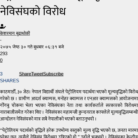
नेविसंघको विरोध
केशरमान बुढाथोकी
-
२०७५ जेष्ठ ३० गते बुधबार ०६:३१ बजे
293
0
3
Share
Tweet
Subscribe
SHARES
काठमाडौँ, ३० जेठ। नेपाल विद्यार्थी संघले पेट्रोलियम पदार्थमा भएको मूल्यवृद्धिको विरोध
गरेको छ । ग्रामीण आदर्श क्याम्पस, मनोहर क्याम्पस र एनआर क्याम्पसको आयोजनामा
गोँगबु चोकमा भेला भएका नेविसंघका नेता तथा कार्यकर्ताले सरकारको विरोधमा
नाराबाजीसमेत गरेका थिए । नेविसंघका महामन्त्री कुन्दनराज काफ्लेले मूल्यवृद्धिसम्बन्धी
आन्दोलन नेविसंघको मात्र सबै नेपालीको भएको बताउनुभयो ।
“पेट्रोलियम पदार्थको वृद्धिले हरेक उपभोग्य वस्तुको मूल्य वृद्धि भएको छ, जनता मारमा
परेका छन्, त्यसैले नेविसंघ विरोधमा उत्रिएको हो,” उहाँले भन्नुभयो । नेविसंघका केन्द्रीय