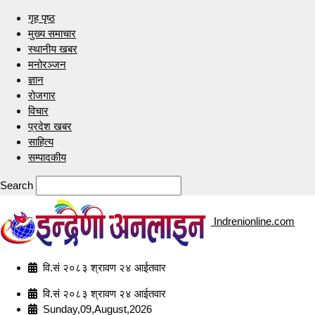
गृह पृष्ठ
मुख्य समाचार
स्थानीय खबर
मनोरञ्जन
ज्ञान
रोजगार
विचार
प्रदेश खबर
साहित्य
सम्पादकीय
Search
Indrenionline.com
वि.सं २०८३ श्रावण २४ आईतवार
वि.सं २०८३ श्रावण २४ आईतवार
Sunday,09,August,2026