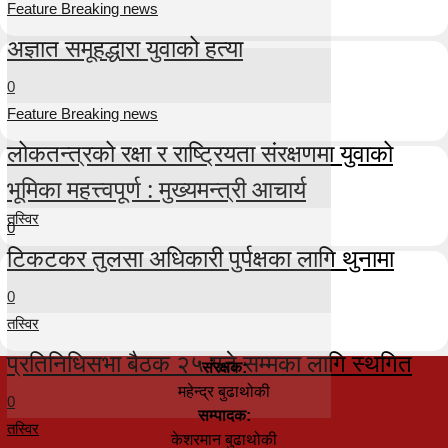
Feature Breaking news
अज्ञात समूहद्धारा युवाको हत्या
0
Feature Breaking news
लोकतन्त्रको रक्षा र राष्ट्रियता संरक्षणमा युवाको
भूमिका महत्त्वपूर्ण : मुख्यमन्त्री आचार्य
तस्विर
0
टिकटकर तुलसा अधिकारी पुर्पक्षका लागि थुनामा
0
तस्विर
प्रतिनिधिसभा बैठक २५ गते सम्मका लागि स्थगित
संरक्षक:
महेन्द्र बुढाथोकी
0
सम्पादक:
तस्विर
केशरमान बुढाथोकी