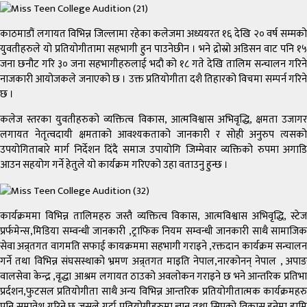
काठमाडौं लगायत विभिन्न जिल्लामा रहेका कलेजमा अध्ययरत १६ देखि २० वर्ष सम्मको
युवतीहरुले यो प्रतियोगीतामा सहभागी हुन पाउनेछीन । भने द्रोस्रो अडिसन वाट पनि १५
जना छनौट गरि ३० जना सहभागीहरुलाई भदौ को १८ गते देखि तालिम सन्चालन गरिने
नाजकारी आयोजकले जनाएको छ । उक्त प्रतियोगीता दशै तिहारको विचमा सम्पर्न गरिने
छ ।
कलेज स्तरका युवतीहरुको व्यक्तित्व विकास, आत्मविश्वास अभिवृद्धि, क्षमता उजागर
लगायत नेतृत्वदायी क्षमताको आवश्यकताको जानकारी र सोही अनुरुप त्यसको
उपयोगिताबारे मार्ग निर्देशन दिंदै समाज उपायोगि जिम्मेवार व्यक्तिको रुपमा अगाडि
आउन सहयोग गर्ने हेतुले यो कार्यक्रम गरिएको उहा वताउनु हुन्छ ।
कार्यक्रममा विभिन्न तालिमहरु जस्तै व्यक्तित्व विकास, आत्मविश्वास अभिवृद्धि, स्टेज
प्रर्फमेन्स,मिडिया सम्वन्धी जानकारी ,ट्राफिक नियम सम्वन्धी जानकारी साथै सामाजिक
सेवा अन्र्तगत वागमति सफाई कायक्रममा सहभागी गराइने ,रक्तदान कार्यक्रम सन्चालन
गर्ने तथा विभिन्न संघसस्थाको भ्रमण अन्र्तगत माइति नेपाल,नारकोनन् नेपाल , अपाङ
वालसेवा केन्द्र ,वृद्धा आश्रम लगायत ठाउको अवलोकन गराइने छ भने आन्तरिक प्रतिभा
प्रर्दशन,फुटसल प्रतियोगीता साथै अन्य विभिन्न आन्तरिक प्रतियोगीतात्मक कार्यक्रमहरु
पनि समावेश गरिने छ जसले गर्दा प्रतियोगीहरुमा ज्ञान तथा सिपको विकास हुनेमा हामि