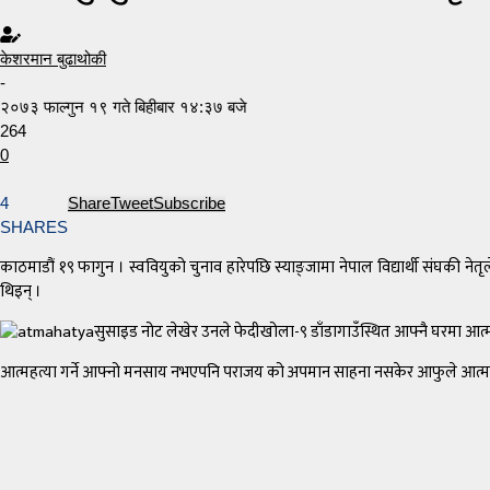
केशरमान बुढाथोकी
-
२०७३ फाल्गुन १९ गते बिहीबार १४:३७ बजे
264
0
4
Share
Tweet
Subscribe
SHARES
काठमाडौं १९ फागुन । स्ववियुको चुनाव हारेपछि स्याङ्जामा नेपाल विद्यार्थी संघकी नेतृ
थिइन् ।
सुसाइड नोट लेखेर उनले फेदीखोला-९ डाँडागाउँस्थित आफ्नै घरमा आत
आत्महत्या गर्ने आफ्नो मनसाय नभएपनि पराजय को अपमान साहना नसकेर आफुले आत्महत्