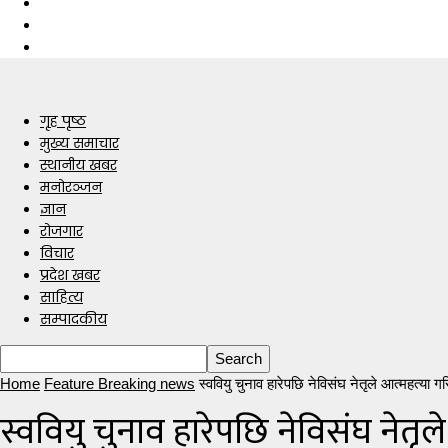
गृह पृष्ठ
मुख्य समाचार
स्थानीय खबर
मनोरञ्जन
ज्ञान
रोजगार
विचार
प्रदेश खबर
साहित्य
सम्पादकीय
Home
Feature Breaking news
स्ववियु चुनाव हारेपछि नेविसंघ नेतृले आत्महत्या ग
स्ववियु चुनाव हारेपछि नेविसंघ नेतृल