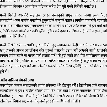
वनाउनका लागि एउटा गतिलो बार्गेनिङ प्वाइन्ट बन्ने तर्कपनि प्रस्तुत गरेका छन् ।
जिल्लाका विकास र आन्तरिक पर्यटनमा समेत टेवा पुग्ने मन्त्री गिरीको भनाई छ ।
मन्त्री गिरीले एयरपोर्ट सञ्चालमा आउन नसक्नुको प्रमुख कारण जम्मा ७५० मिटर
लम्वाईको धावन मार्गमा कालोपत्रे हुनुलाई नै मान्नुपर्ने बताए । निर्माण कम्पनीले बदमासी
गरेको र दंगालीहरुलाई झुक्काएको उनको आरोप छ । ‘ एयरपोट कालोपत्रे हुने भयो भन्ने
सुनेपछि मख्ख परियो तर कति दुरीमा हुँदैछ भन्ने हेक्का राखिएन र हेर्नपनि गइएन , त्यो
हाम्रो कमजोरी थियो ।’
मन्त्री गिरीले थपे ‘ त्यसपछि इन्धन डिपो नहुनु लगायतका केही अन्य के कस्ता समस्या
छन् त्यसको अध्यन अवलोकन गरेर तुरुन्तै यसअघि उडान भर्दै आएको सानो खालको
विमान समेत उडाने वा धावन मार्ग विस्तार गर्ने भन्ने टुङ्गो लाग्ने छ।’ मैले सार्वजनिक रुपमै
वाचा गरेको थिए, अविलम्व पर्यटनमन्त्री सहित उच्चस्तरीय टोलीलाई अनुगमनमा ल्याउँछु
भन्ने र त्यही वाचा पुरा गर्न तथा टरिगाँउ एयरपोर्टको भविस्य सुनिश्चित बनाउने मेरो प्रायस
हुने हो ।
उद्योग वाणिज्य संघको आषा
एयरपोटमा विमान सञ्चालनको लागि सबैभन्दा धेरै दौडधुप गर्ने र डेलिगेसन जाने यहाँका
व्यापारीहरु नै हुन । त्यसैले अहिले सम्म विड मात्रै ताप्ने र ताप्के नताकोले विमान सेवा
नियमित हुन नसेको टिप्पनी हुने गरेको थियो । झन्डै एकवर्ष टिकेटको जिम्मा नै लिएर
टरिगाँएमा विमान सञ्चालन गर्ने तुलसीपुर उद्योग वाणिज्यसंघ नै हो ।