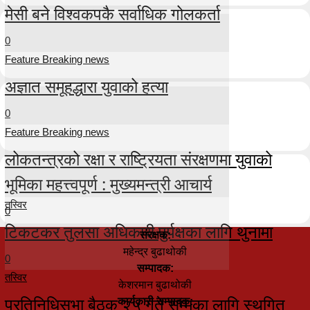
मेसी बने विश्वकपकै सर्वाधिक गोलकर्ता
0
Feature Breaking news
अज्ञात समूहद्धारा युवाको हत्या
0
Feature Breaking news
लोकतन्त्रको रक्षा र राष्ट्रियता संरक्षणमा युवाको
भूमिका महत्त्वपूर्ण : मुख्यमन्त्री आचार्य
तस्विर
0
टिकटकर तुलसा अधिकारी पुर्पक्षका लागि थुनामा
संरक्षक:
महेन्द्र बुढाथोकी
0
सम्पादक:
तस्विर
केशरमान बुढाथोकी
प्रतिनिधिसभा बैठक २५ गते सम्मका लागि स्थगित
कार्यकारी सम्पादक: