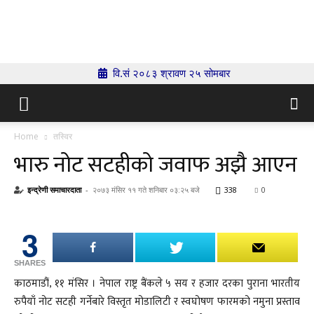
Indrenionline.com
वि.सं २०८३ श्रावण २५ सोमबार
Home
तस्विर
भारु नोट सटहीको जवाफ अझै आएन
इन्द्रेणी समाचारदाता
-
२०७३ मंसिर ११ गते शनिबार ०३:२५ बजे
338
0
3
SHARES
काठमाडौं, ११ मंसिर । नेपाल राष्ट्र बैंकले ५ सय र हजार दरका पुराना भारतीय
रुपैयाँ नोट सटही गर्नेबारे विस्तृत मोडालिटी र स्वघोषण फारमको नमुना प्रस्ताव