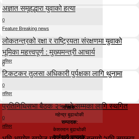
अज्ञात समूहद्धारा युवाको हत्या
0
Feature Breaking news
लोकतन्त्रको रक्षा र राष्ट्रियता संरक्षणमा युवाको
भूमिका महत्त्वपूर्ण : मुख्यमन्त्री आचार्य
तस्विर
0
टिकटकर तुलसा अधिकारी पुर्पक्षका लागि थुनामा
0
तस्विर
प्रतिनिधिसभा बैठक २५ गते सम्मका लागि स्थगित
संरक्षक:
महेन्द्र बुढाथोकी
0
सम्पादक:
तस्विर
केशरमान बुढाथोकी
भूमि आयोग खारेज गरेर सरकारले बनायो ‘भूमि समस्या
कार्यकारी सम्पादक: