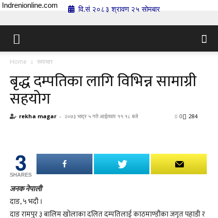
Indrenionline.com
वि.सं २०८३ श्रावण २५ सोमबार
Home
समाचार
बृद्ध दम्पतिका लागि विभिन्न सामाग्री
सहयोग
rekha magar
-
२०७३ भाद्र ५ गते आईतवार ११:१८ बजे
0
284
3
SHARES
जनक नेपाली
दाङ, ५ भदौ ।
दाङ रामपुर ३ बालिम खोलाका दलित दम्पतिलाई काठमाण्डौका जगृत पहाडी र