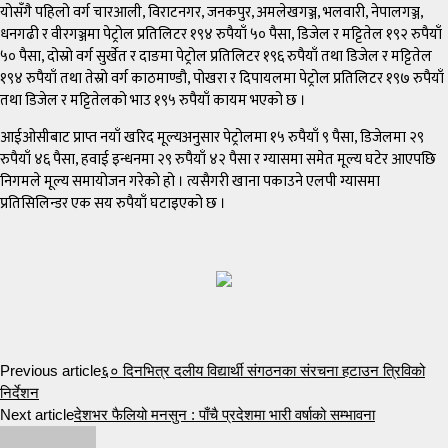
योसँगै पहिलो वर्ग चारआली, विराटनगर, जनकपुर, अमलेखगञ्ज, भलवारी, नेपालगञ्ज,
धनगढी र वीरगञ्जमा पेट्रोल प्रतिलिटर १९४ रुपैयाँ ५० पैसा, डिजेल र मट्टितेल १९२ रुपैयाँ
५० पैसा, दोस्रो वर्ग सुर्खेत र दाङमा पेट्रोल प्रतिलिटर १९६ रुपैयाँ तथा डिजेल र मट्टितेल
१९४ रुपैयाँ तथा तेस्रो वर्ग काठमाण्डौ, पोखरा र दिपायलमा पेट्रोल प्रतिलिटर १९७ रुपैयाँ
तथा डिजेल र मट्टितेलको भाउ १९५ रुपैयाँ कायम भएको छ ।
आईओसीबाट प्राप्त नयाँ खरिद मूल्यअनुसार पेट्रोलमा १५ रुपैयाँ ९ पैसा, डिजेलमा २९
रुपैयाँ ४६ पैसा, हवाई इन्धनमा २९ रुपैयाँ ४२ पैसा र ग्यासमा समेत मूल्य घटेर आएपछि
निगमले मूल्य समायोजन गरेको हो । त्यसैगरी खाना पकाउने एलपी ग्यासमा
प्रतिसिलिन्डर एक सय रुपैयाँ घटाइएको छ ।
Previous article
६० दिनभित्र दलीय विद्यार्थी संगठनका संरचना हटाउन त्रिविको
निर्देशन
Next article
देशभर फैलियो मनसुन : पाँचै प्रदेशमा भारी वर्षाको सम्भावना