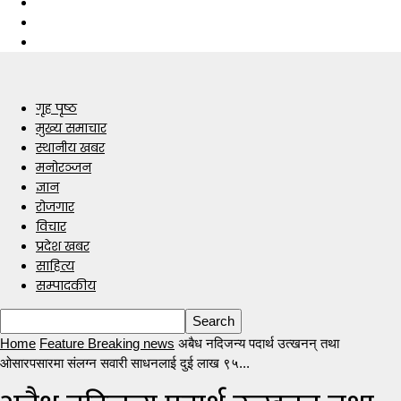
गृह पृष्ठ
मुख्य समाचार
स्थानीय खबर
मनोरञ्जन
ज्ञान
रोजगार
विचार
प्रदेश खबर
साहित्य
सम्पादकीय
Home
Feature Breaking news
अबैध नदिजन्य पदार्थ उत्खनन् तथा
ओसारपसारमा संलग्न सवारी साधनलाई दुई लाख ९५...