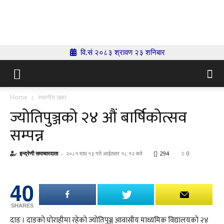
Indrenionline.com
वि.सं २०८३ श्रावण २३ शनिबार
Home
स्थानीय खबर
ज्योतिपुञ्जको २४ औं बार्षिकोत्सव
सम्पन्न
इन्द्रेणी समाचारदाता
-
२०८१ माघ १३ गते आईतवार १८:१२ बजे
294
0
40
SHARES
दाङ । दाङको घोराहीमा रहेको ज्योतिपुञ्ज आवासीय माध्यमिक विद्यालयको २४