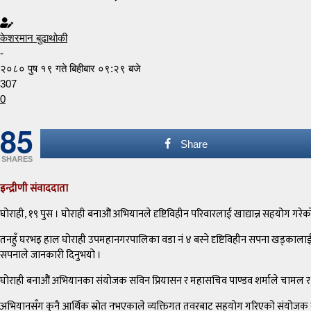
केशरमान बुढाथोकी
-
२०८० पुष १९ गते बिहीबार ०९:२९ बजे
307
0
85
Share
SHARES
इन्द्रीणी संवाददाता
घोराही, १९ पुस । घोराही बनाओैं अभियानले दृष्टिविहीन परिवारलाई खाद्यान्न सहयोग गरेक
तनहुँ घरभइ हाल घोराही उपमहानगरपालिका वडा नं ४ बस्ने दृष्टिविहीन सपना खड्काल
सपनाले जानकारी दिनुभयो ।
घोराही बनाओैं अभियानका संयोजक सविन प्रियासन र महासचिव पाण्डव शर्माले चामल र
अभियानसँग कुनै आर्थिक स्रोत नभएकाले व्यक्तिगत तवरबाट सहयोग गरिएको संयोजक स