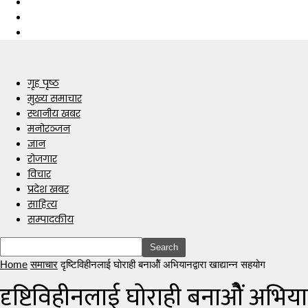
गृह पृष्ठ
मुख्य समाचार
स्थानीय खबर
मनोरञ्जन
ज्ञान
रोजगार
विचार
प्रदेश खबर
साहित्य
सम्पादकीय
Home
समाचार
दृष्टिविहीनलाई घोराही बनाओैं अभियानद्वारा खाद्यान्न सहयोग
दृष्टिविहीनलाई घोराही बनाओैं अभियान