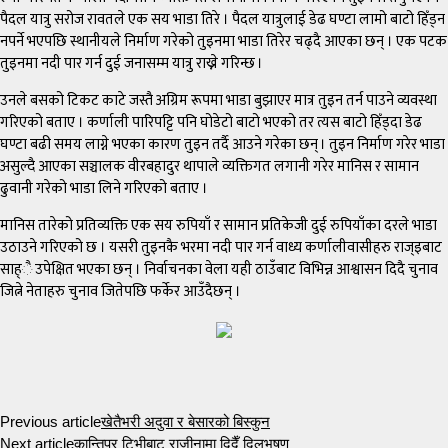
पैदल यात्रु सरोज रावतले एक सय भाडा तिरे । पैदल यात्रुलाई डेढ घण्टा लामो बाटो हिँड्न
नपर्ने भएपछि स्थानीयले निर्माण गरेको तुइनमा भाडा तिरेर चढ्दै आएका छन् । एक पटक
तुइनमा नदी पार गर्न दुई जनासम्म यात्रु राख्ने गरिन्छ ।
उनले बसको टिकट काटे जस्तै अग्रिम रूपमा भाडा बुझाएर मात्र तुइन तर्न पाउने व्यवस्था
गरिएको बताए । कर्णाली पारिपट्टि पनि घोडेटो बाटो भएको तर त्यस बाटो हिँड्दा डेढ
घण्टा बढी समय लाग्ने भएका कारण तुइन तर्दै आउने गरेका छन् । तुइन निर्माण गरेर भाडा
असुल्दै आएका सञ्चालक वीरबहादुर थापाले व्यक्तिगत लगानी गरेर मानिस र सामान
ढुवानी गरेको भाडा लिने गरिएको बताए ।
मानिस तारेको प्रतिव्यक्ति एक सय रुपियाँ र सामान प्रतिकेजी दुई रुपियाँका दरले भाडा
उठाउने गरिएको छ । यसरी तुइनकै भरमा नदी पार गर्न वाध्य कर्णालीवासीहरु राज्इबाट
साह्ै उपेक्षित भएका छन् । निर्वाचनका वेला यही ठाउँबाट विभिन्न आश्वासन दिदै चुनाव
जित्ने नेताहरु चुनाव जितेपछि फर्केर आउँदैछन् ।
Previous article
खेतैभरी अदुवा र बेसारको बिस्कुन
Next article
कान्तिपुर टिभीबाट राजीनामा दिदैँ दिलभुषण