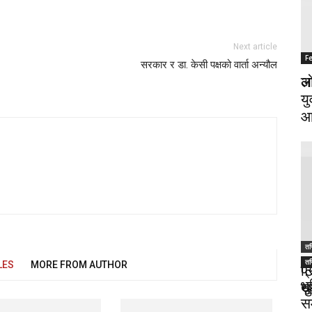
Next article
F
F
सरकार र डा. केसी पक्षको वार्ता अन्यौल
अज
लो
यु
आ
तस
तस
तस
LES
MORE FROM AUTHOR
ट
प
भ
थु
स
स