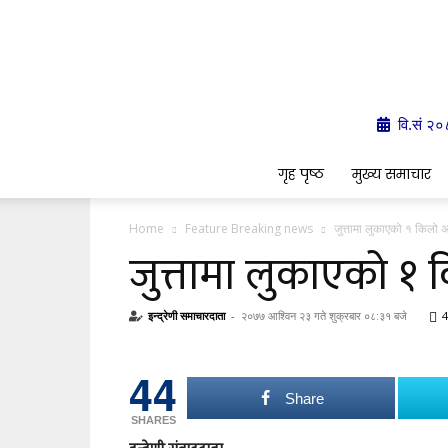
वि.सं २०
गृह पृष्ठ
मुख्य समाचार
Home
Feature Breaking news
जुत्तामा लुकाएको १ किलो 
जुत्तामा लुकाएको १ 
इन्द्रेणी समाचारदाता
-
२०७७ आश्विन २३ गते शुक्रबार ०८:३१ बजे
4
44
Share
SHARES