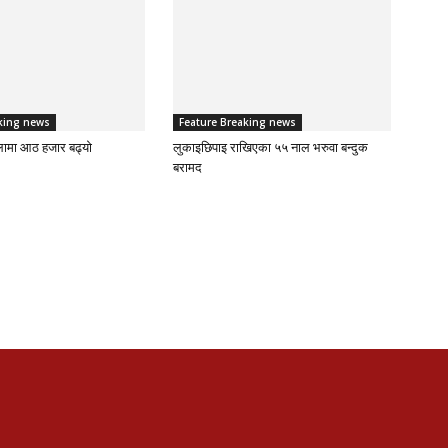
king news
Feature Breaking news
लामा आठ हजार बढ्यो
लुकाइछिपाइ राखिएका ५५ नाल भरुवा बन्दुक
बरामद