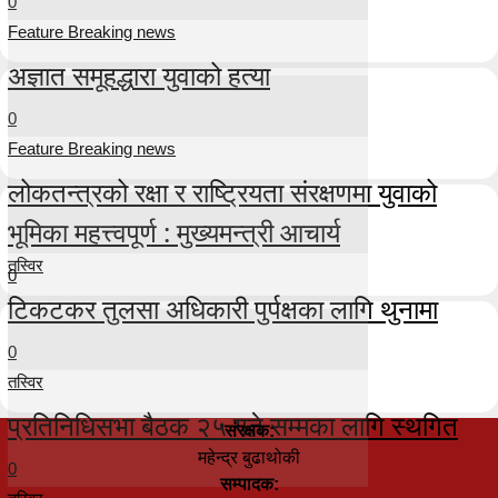
0
Feature Breaking news
अज्ञात समूहद्धारा युवाको हत्या
0
Feature Breaking news
लोकतन्त्रको रक्षा र राष्ट्रियता संरक्षणमा युवाको
भूमिका महत्त्वपूर्ण : मुख्यमन्त्री आचार्य
तस्विर
0
टिकटकर तुलसा अधिकारी पुर्पक्षका लागि थुनामा
0
तस्विर
प्रतिनिधिसभा बैठक २५ गते सम्मका लागि स्थगित
संरक्षक:
महेन्द्र बुढाथोकी
0
सम्पादक: