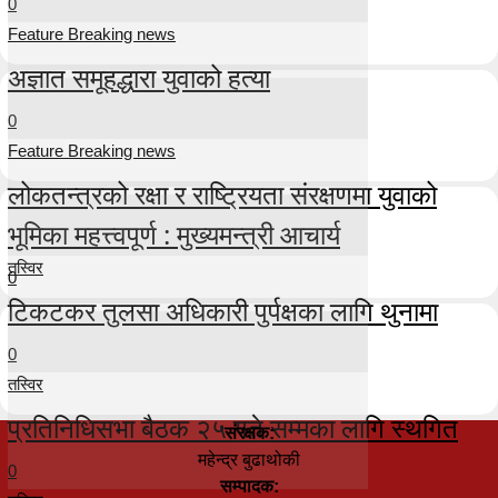
0
Feature Breaking news
अज्ञात समूहद्धारा युवाको हत्या
0
Feature Breaking news
लोकतन्त्रको रक्षा र राष्ट्रियता संरक्षणमा युवाको
भूमिका महत्त्वपूर्ण : मुख्यमन्त्री आचार्य
तस्विर
0
टिकटकर तुलसा अधिकारी पुर्पक्षका लागि थुनामा
0
तस्विर
प्रतिनिधिसभा बैठक २५ गते सम्मका लागि स्थगित
संरक्षक:
महेन्द्र बुढाथोकी
0
सम्पादक: