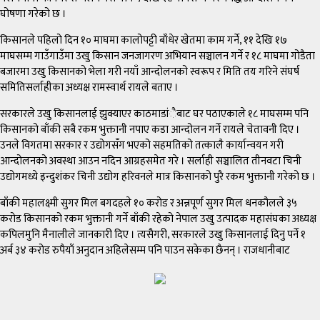
घोषणा गरेको छ ।
किसानले पहिलो दिन १० माघमा कालोपट्टी बाँधेर खेतमा काम गर्ने, ११ देखि १७
माघसम्म गाउँगाउँमा उखु किसान जनजागरण अभियान सञ्चालन गर्ने र १८ माघमा गोडैता
बजारमा उखु किसानको भेला गरी नयाँ आन्दोलनको स्वरूप र मिति तय गरिने संघर्ष
समितिसर्लाहीका अध्यक्ष रामस्वार्थ रायले बताए ।
सरकारले उखु किसानलाई झुक्याएर काठमाडांैबाट घर पठाएकाले १८ माघसम्म पनि
किसानको बाँकी सबै रकम भुक्तानी नपाए कडा आन्दोलन गर्ने रायले चेतावनी दिए ।
उनले विगतमा सरकार र उद्योगसँग भएको सहमतिको तत्कालै कार्यान्वयन गरी
आन्दोलनको अवस्था आउन नदिन आग्रहसमेत गरे । सर्लाही सञ्चालित तीनवटा चिनी
उद्योगमध्ये इन्दुशंकर चिनी उद्योग हरिवनले मात्र किसानको पुरै रकम भुक्तानी गरेको छ ।
बाँकी महालक्ष्मी सुगर मिल बगदहले १० करोड र अन्नपूर्ण सुगर मिल धनकौलले ३५
करोड किसानको रकम भुक्तानी गर्ने बाँकी रहेको नेपाल उखु उत्पादक महासंघका अध्यक्ष
कपिलमुनि मैनालीले जानकारी दिए । त्यसैगरी, सरकारले उखु किसानलाई दिनु पर्ने १
अर्ब ३४ करोड रुपैयाँ अनुदान अहिलेसम्म पनि पाउन सकेका छैनन् । राजधानीबाट