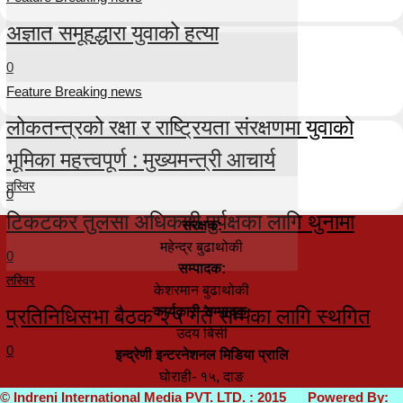
अज्ञात समूहद्धारा युवाको हत्या
0
Feature Breaking news
लोकतन्त्रको रक्षा र राष्ट्रियता संरक्षणमा युवाको
भूमिका महत्त्वपूर्ण : मुख्यमन्त्री आचार्य
तस्विर
0
टिकटकर तुलसा अधिकारी पुर्पक्षका लागि थुनामा
संरक्षक:
महेन्द्र बुढाथोकी
0
सम्पादक:
तस्विर
केशरमान बुढाथोकी
प्रतिनिधिसभा बैठक २५ गते सम्मका लागि स्थगित
कार्यकारी सम्पादक:
उदय बिसी
0
इन्द्रेणी इन्टरनेशनल मिडिया प्रालि
घोराही- १५, दाङ
© Indreni International Media PVT. LTD. : 2015 Powered By: