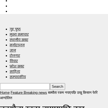
गृह पृष्ठ
मुख्य समाचार
स्थानीय खबर
मनोरञ्जन
ज्ञान
रोजगार
विचार
प्रदेश खबर
साहित्य
सम्पादकीय
Home
Feature Breaking news
बक्यौता रकम नपाएपछि उखु किसान फेरि
आन्दोलित