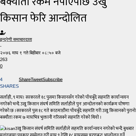
बक्यौता रकम नपाएपछि उखु
किसान फेरि आन्दोलित
इन्द्रेणी समाचारदाता
-
२०७६ माघ ९ गते बिहीबार ०८:५० बजे
263
0
4
Share
Tweet
Subscribe
SHARES
सर्लाही, ९ माघ। सरकारले १८ पुसमा किसानसँग गरेको पाँचबुँदे सहमति कार्यान्वयन
नगरेको भन्दै उखु किसान संघर्ष समिति सर्लाहीले पुनः आन्दोलनको कार्यक्रम घोषणा
गरेको छ ।सरकारले पुस १८ गते काठमाडौंमा पाँचबुँदे सहमति गरी उखु किसानको पुरानो
बक्यौता रकम ७ माघभित्र भुक्तानी गरिसक्ने सहमति गरेको थियो ।
उखु किसान संघर्ष समिति सर्लाहीले सहमति कार्यान्वयन नगरेको भन्दै बुधबार
मलंगवामा पत्रकार सम्मेलन गरी माघ ९ देखि १८ माघसम्म चरणबद्ध आन्दोलन गर्ने