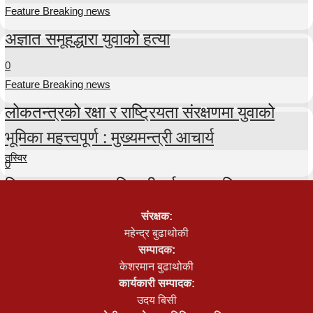
Feature Breaking news
अज्ञात समूहद्धारा युवाको हत्या
0
Feature Breaking news
लोकतन्त्रको रक्षा र राष्ट्रियता संरक्षणमा युवाको
भूमिका महत्त्वपूर्ण : मुख्यमन्त्री आचार्य
तस्विर
0
टिकटकर तुलसा अधिकारी पुर्पक्षका लागि थुनामा
0
संरक्षक:
तस्विर
महेन्द्र बुढाथोकी
सम्पादक:
प्रतिनिधिसभा बैठक २५ गते सम्मका लागि स्थगित
केशरमान बुढाथोकी
कार्यकारी सम्पादक:
0
उदय बिसी