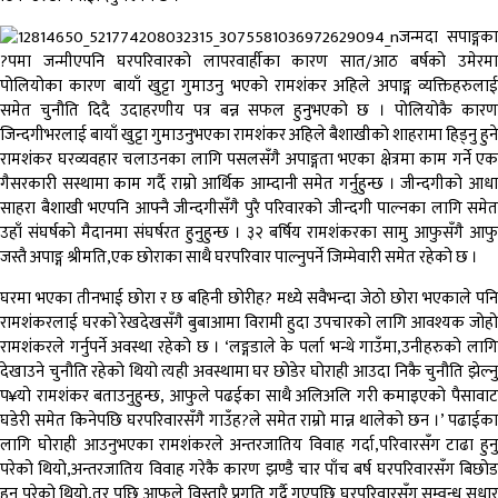
जन्मदा सपाङ्गका
?पमा जन्मीएपनि घरपरिवारको लापरवार्हीका कारण सात/आठ बर्षको उमेरमा
पोलियोका कारण बायाँ खुट्टा गुमाउनु भएको रामशंकर अहिले अपाङ्ग व्यक्तिहरुलाई
समेत चुनौति दिदै उदाहरणीय पत्र बन्न सफल हुनुभएको छ । पोलियोकै कारण
जिन्दगीभरलाई बायाँ खुट्टा गुमाउनुभएका रामशंकर अहिले बैशाखीको शाहरामा हिड्नु हुने
रामशंकर घरव्यवहार चलाउनका लागि पसलसँगै अपाङ्गता भएका क्षेत्रमा काम गर्ने एक
गैसरकारी सस्थामा काम गर्दै राम्रो आर्थिक आम्दानी समेत गर्नुहुन्छ । जीन्दगीको आधा
साहरा बैशाखी भएपनि आफ्नै जीन्दगीसँगै पुरै परिवारको जीन्दगी पाल्नका लागि समेत
उहाँ संघर्षको मैदानमा संघर्षरत हुनुहुन्छ । ३२ बर्षिय रामशंकरका सामु आफुसँगै आफु
जस्तै अपाङ्ग श्रीमति,एक छोराका साथै घरपरिवार पाल्नुपर्ने जिम्मेवारी समेत रहेको छ ।
घरमा भएका तीनभाई छोरा र छ बहिनी छोरीह? मध्ये सवैभन्दा जेठो छोरा भएकाले पनि
रामशंकरलाई घरको रेखदेखसँगै बुबाआमा विरामी हुदा उपचारको लागि आवश्यक जोहो
रामशंकरले गर्नुपर्ने अवस्था रहेको छ । ‘लङ्गडाले के पर्ला भन्थे गाउँमा,उनीहरुको लागि
देखाउने चुनौति रहेको थियो त्यही अवस्थामा घर छोडेर घोराही आउदा निकै चुनौति झेल्नु
प¥यो रामशंकर बताउनुहुन्छ, आफुले पढईका साथै अलिअलि गरी कमाइएको पैसावाट
घडेरी समेत किनेपछि घरपरिवारसँगै गाउँह?ले समेत राम्रो मान्न थालेको छन ।’ पढाईका
लागि घोराही आउनुभएका रामशंकरले अन्तरजातिय विवाह गर्दा,परिवारसँग टाढा हुनु
परेको थियो,अन्तरजातिय विवाह गरेकै कारण झण्डै चार पाँच बर्ष घरपरिवारसँग बिछोड
हुनु परेको थियो,तर पछि आफुले विस्तारै प्रगति गर्दै गएपछि घरपरिवारसँग सम्वन्ध सुधार