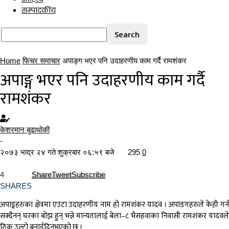
सम्पादकीय
Home
फिचर समाचार
अपाङ्ग भएर पनि उदाहरणीय काम गर्दै रामशंकर
अपाङ्ग भएर पनि उदाहरणीय काम गर्दै
रामशंकर
केशरमान बुढाथोकी
-
२०७३ भाद्र २४ गते शुक्रबार ०६:५९ बजे
295
0
4
Share
Tweet
Subscribe
SHARES
अपाङ्गहरुका क्षेत्रमा एउटा उदाहरणीय नाम हो रामशंकर यादव । अपाङगहरुले केही गर्न
सक्दैनन् घरका बोझ हुन् भन्ने मान्यतालाई बेला–८ भैसहवाका निवासी रामशंकर यादवले
ठिक उल्टो बनाईदिनुभएको छ ।