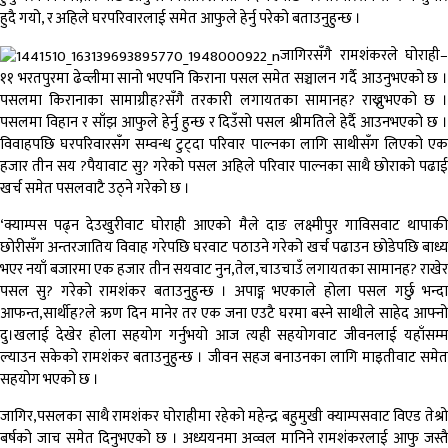
हुदै गयो, र अहिले घरपरिवारलाई समेत आफुले हेर्नु परेको बताउनुहुन्छ ।
जागिरसँगै रामशंकरले घोराही–
११ भरतपुरमा ढेव्लीमा सानो भएपनि किराना पसल समेत सञ्चालन गर्दै आउनुभएको छ ।
पसलमा किरानाका सामाग्रीह?सँगै तरकारी लगायतका सामानह? राख्नुभएको छ ।
पसलमा विहान र साँझ आफुले हेर्नु हुन्छ र दिउँसो पसल श्रीमतिले हेर्दै आउनभएको छ ।
विवाहपछि घरपरिवारसँग सम्वन्ध टुट्दा परिवार पाल्नका लागि साथीसँग लिएको एक
हजार तीन सय ?पैयावाट सु? गरेको पसल अहिले परिवार पाल्नका साथै छोराको पढाई
खर्च समेत पसलवाटै उठ्ने गरेको छ ।
‘क्याम्पस पढ्न देउखुरीवाट घोराही आएको मैले दाङ लक्ष्मीपुर गाविसवाट थापाकी
छोरीसँग अन्तरजातिय विवाह गरेपछि घरवाट पठाउने गरेको खर्च पढाउन छोडेपछि बाध्य
भएर नयाँ बजारमा एक हजार तीन सयवाट नुन,तेल,चाउचाउँ लगायतका सामानह? राखेर
पसल सु? गरेको रामशंकर बताउनुहुन्छ । अपाङ्ग भएकाले होला पसल गर्छु भन्दा
आफन्त,सार्थीह?ले ऋण दिन मानेर तर एक जना एउटै घरमा बस्ने साथीले साहेद आफ्नो
दु।खलाई देखेर होला सहयोग गर्नुभयो आज त्यही सहयोगवाट जीवनलाई यहाँसम्म
ल्याउन सकेको रामशंकर बताउनुहुन्छ । जीवन सहज बनाउनका लागि माइतीवाट समेत
सहयोग भएको छ ।
जागिर,पसलका साथै रामशंकर घोराहीमा रहेको महेन्द्र बहुमुखी क्याम्पसवाट विएड तेश्रो
बर्षको जाच समेत दिनुभएको छ । अध्ययनमा अव्वल मानिने रामशंकरलाई आफु जस्तै