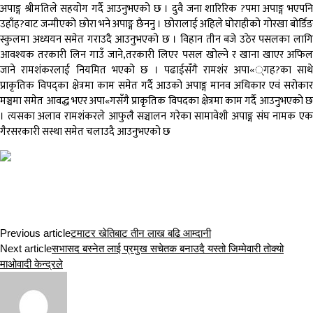
अपाङ्ग श्रीमतिले सहयोग गर्दै आउनुभएको छ । दुवै जना शारिरिक ?पमा अपाङ्ग भएपनि
उहाँह?वाट जन्मीएको छोरा भने अपाङ्ग छैननु । छोरालाई अहिले घोराहीको गोरखा बोर्डिङ
स्कुलमा अध्ययन समेत गराउदै आउनुभएको छ । विहान तीन बजे उठेर पसलका लागि
आवश्यक तरकारी लिन गाउँ जाने,तरकारी लिएर पसल खोल्ने र खाना खाएर अफिल
जाने रामशंकरलाई नियमित भएको छ । पढाईसँगै रामशंर अपा«्गह?का साथे
प्राकृतिक विपद्का क्षेत्रमा काम समेत गर्दै आउको अपाङ्ग मानव अधिकार एवं सरोकार
मञ्चमा समेत आवद्ध भएर अपा«गसँगै प्राकृतिक विपदका क्षेत्रमा काम गर्दै आउनुभएको छ
। त्यसका अलाव रामशंकरले आफुलै सञ्चालन गरेका सामावेशी अपाङ्ग संघ नामक एक
गैरसरकारी सस्था समेत चलाउदै आउनुभएको छ
Previous article
टमाटर खेतिबाट तीन लाख बढि आम्दानी
Next article
सभासद बस्नेत लाई प्रमुख सचेतक बनाउदै यस्तो जिम्मेवारी तोक्यो
माओवादी केन्द्रले