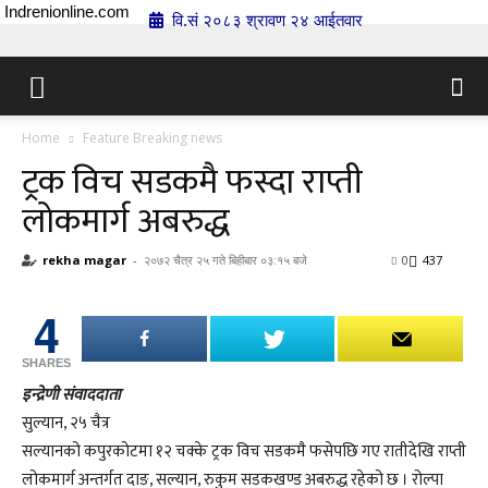
Indrenionline.com
वि.सं २०८३ श्रावण २४ आईतवार
Home
Feature Breaking news
ट्रक विच सडकमै फस्दा राप्ती
लोकमार्ग अबरुद्ध
rekha magar
-
२०७२ चैत्र २५ गते बिहीबार ०३:१५ बजे
0
437
4
SHARES
इन्द्रेणी संवाददाता
सुल्यान, २५ चैत्र
सल्यानको कपुरकोटमा १२ चक्के ट्रक विच सडकमै फसेपछि गए रातीदेखि राप्ती
लोकमार्ग अन्तर्गत दाङ, सल्यान, रुकुम सडकखण्ड अबरुद्ध रहेको छ । रोल्पा