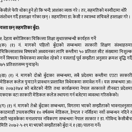
केसीले फेरि धोका हुने हो कि भन्दै आशंका व्यक्त गरे । तर, सहमतिको मस्यौदामा थोरै
संशोधन गर्दै हस्ताक्षर गरेका छन् । सहमतिमा डा. केसी र स्वास्थ्य सचिवले हस्ताक्षर गरे ।
यस्ता छन् सहमतिका बुँदा:
१. देहाय बमोजिमका चिकित्सा शिक्षा सुधारसम्बन्धी कार्यहरु गर्नेः
(क) (१) नं. मागको पहिलो बुँदाको सम्बन्धमा सरकारी शिक्षण संस्थाहरुमा
चिकित्साशास्त्र विषयको अध्ययनका लागि कम्तीमा ५० प्रतिशत सीट संख्यामा निःशुल्क
गर्ने विषयमा विधेयकमा समावेश रहेको र यसलाई पूर्व सम्झौता अनुसार क्रमशः वृद्धि गर्दै
७५ प्रतिशतसम्म पुर्‍याइने।
(ख) (१) नं. मागको दोश्रो बुँदाका सम्बन्धमा, सबै प्रदेशमा कम्तीमा एउटा सरकारी
मेडिकल कलेज पुर्‍याउने प्रावधान प्रस्तावित विधेयकमा समावेश गर्ने । यस सम्बन्धमा आ।
व। २०७३र७४ को बजेटको नीति तथा कार्यक्रममा नेपाल सरकारले तीनवटा प्रदेशमा
एकएक वटा सरकारी मेडिकल कलेज स्थापना गर्न बजेटमा व्यवस्था गरिसकेको।
(ग) (१) नं. मागको तेश्रो बुँदाका सम्बन्धमा, विगतमा भएको सम्झौताको भावनाअनुसार
काठमाडौं उपत्यकाभित्र १० वर्षसम्म मेडिकल, डेण्टल र नर्सिङमा नयाँ सम्बन्धन नदिने र
जारी भइसकेका मनाशयपत्र नविकरण सम्बन्धमा नेपाल सरकार र डा. गोविन्द केसीबीच
मिति २०७२-५-१९ मा भएको सम्झौताको बुँदा नं. १ (ख) पालना गर्ने।