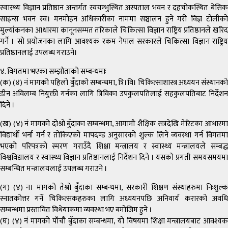
स्वास्थ्य विज्ञान प्रतिष्ठान अन्तर्गत स्वयम्भुस्थित अस्पताल भवन र दहचोकस्थित बेसिक
साइन्स भवन स्व। मनमोहन अधिकारीका नाममा सञ्चालन हुने गरी विज्ञ टोलीको
मुल्यांकनका आधारमा कानूनसम्मत तरिकाले चिकित्सा विज्ञान राष्ट्रिय प्रतिष्ठानले खरिद
गर्ने । सो प्रयोजनका लागि आवश्यक रकम नेपाल सरकारले चिकित्सा विज्ञान राष्ट्रिय
प्रतिष्ठानलाई उपलब्ध गराउने।
४. विगतमा भएका सम्झौताको सम्बन्धमाः
(क) (४) नं मागको पहिलो बुँदाको सम्बन्धमा, त्रि।वि। चिकित्साशास्त्र अध्ययन संस्थानको
डीन अविलम्ब नियुक्ती गर्नका लागि त्रिविका उपकुलपतिलाई सहकुलपतिबाट निर्देशन
दिने ।
(ख) (४) नं मागको दोश्रो बुँदाका सम्बन्धमा, आगामी शैक्षिक सत्रदेखि मेरिटका आधारमा
विद्यार्थी भर्ना गर्न र तोकिएको मापदण्ड अनुसारको शुल्क लिने व्यवस्था गर्न विगतमा
भएको परिपत्रको स्मरण गराउँदै शिक्षा मन्त्रालय र स्वास्थ्य मन्त्रालयले सम्बद्ध
विश्वविद्यालय र स्वास्थ्य विज्ञान प्रतिष्ठानलाई निर्देशन दिने । यसको प्रगती समयसमयमा
सम्बन्धित मन्त्रालयलाई उपलब्ध गराउने ।
(ग) (४) न। मागको तेश्रो बुँदाका सम्बन्धमा, सरकारी शिक्षण संस्थाहरुमा निःशुल्क
स्नातकोत्तर गर्ने चिकित्सकहरुका लागि अध्ययनपछि अनिवार्य करारको अवधि
सम्बन्धमा प्रस्तावित विधेयाकमा व्यवस्था भए बमोजिम हुने ।
(घ) (४) नं मागको पाँचौ बुँदाका सम्बन्धमा, यो विषयमा शिक्षा मन्त्रालयबाट आवश्यक