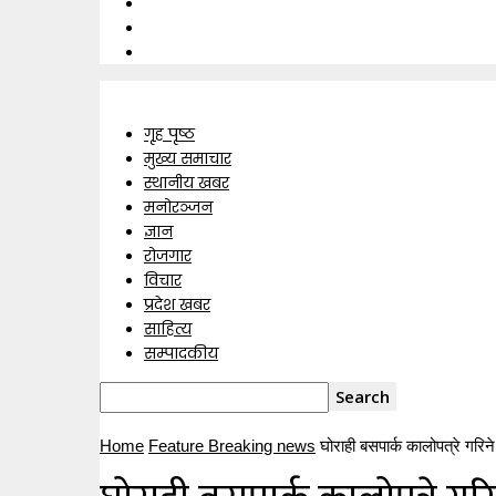
गृह पृष्ठ
मुख्य समाचार
स्थानीय खबर
मनोरञ्जन
ज्ञान
रोजगार
विचार
प्रदेश खबर
साहित्य
सम्पादकीय
Home
Feature Breaking news
घोराही बसपार्क कालोपत्रे गरिने