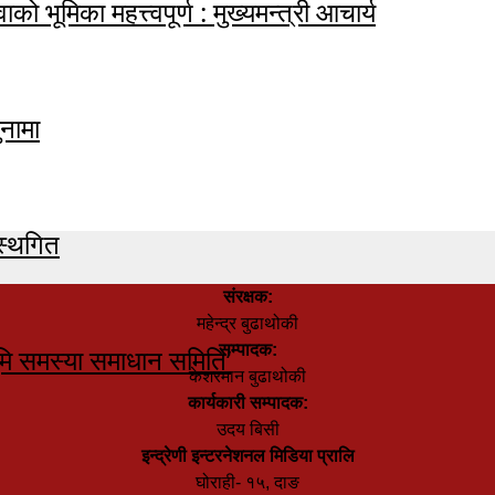
ाको भूमिका महत्त्वपूर्ण : मुख्यमन्त्री आचार्य
नामा
स्थगित
संरक्षक:
महेन्द्र बुढाथोकी
सम्पादक:
मि समस्या समाधान समिति’
केशरमान बुढाथोकी
कार्यकारी सम्पादक:
उदय बिसी
इन्द्रेणी इन्टरनेशनल मिडिया प्रालि
घोराही- १५, दाङ