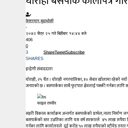
घोराही बसपार्क कालोपत्रे गरि
केशरमान बुढाथोकी
-
२०७२ चैत्र २५ गते बिहीबार १४:४४ बजे
406
0
3
Share
Tweet
Subscribe
SHARES
इन्द्रेणी संवाददाता
घोराही, २५ चैत । घोराही नगरपालिका, १० सेवार खोलामा रहेको नय
जनाएको छ । बसपार्कका साथै फुटपात क्षेत्रलाई पक्की गर्नका लाग
फाइल तस्वीर
सहरी विकास कार्याक्रम अन्तर्गत बसपार्कको ग्राभेल,नाला निर्माण 
बसपार्कको स्तर उन्नतिका लागि यस वर्ष सरकारले ४५ लाख रुपैया बि
गर्नका लागि कार्यालयले दुई करोड ५० लाख रुपैयाको स्टीमेड तयार गर