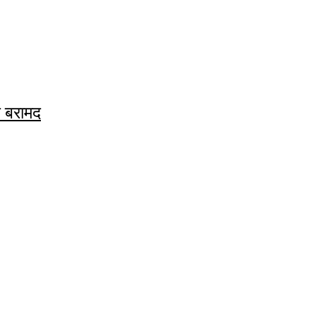
क बरामद