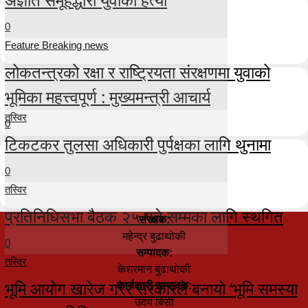
0
Feature Breaking news
लोकतन्त्रको रक्षा र राष्ट्रियता संरक्षणमा युवाको
भूमिका महत्त्वपूर्ण : मुख्यमन्त्री आचार्य
तस्विर
0
टिकटकर तुलसा अधिकारी पुर्पक्षका लागि थुनामा
0
तस्विर
प्रतिनिधिसभा बैठक २५ गते सम्मका लागि स्थगित
संरक्षक:
महेन्द्र बुढाथोकी
0
सम्पादक:
तस्विर
केशरमान बुढाथोकी
भूमि आयोग खारेज गरेर सरकारले बनायो ‘भूमि समस्या
कार्यकारी सम्पादक:
उदय बिसी