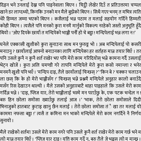
दिइन भने उनलाई देख्न पनि पाइनेवाला थिएन । चिट्ठी लेखेर दिउँ त प्रतिउत्तरमा चप्पल
खाने डर लाग्दथ्यो, किनकि उनको मन मैले बुझेको थिएन । सिधै गएर भनम् त मभित्र त्यति
धेरै हिम्मत जम्मा भएको थिएन । कसैलाई भन्न पठाम त मलाई सहयोग गर्दिने हिम्मती
कोही थिएन । त्यसैले पनि मनको कुरा मनमै मार्नुको विकल्प नरहेको जस्तो अनुभूति हुँदै
थियो । ‘ओए दिपके छायाँ त मन्दिपेको भाञ्जी पर्नी हो चे बड्डा ! मन्दिपेलाई भन्न लगा न !’
घनेले एक्कासी खुशीको कुरा सुनाउना साथ मन फुरुङ्ग भो । अब मन्दिपेलाई पो कसरी
मनाउनु ? छायाँलाई आफ्नो बनाउनका लागि मन्दिपेका हर शर्तहरु मान्न तयार थिएँ । तर
पनि उसले कुनै न कुनै शर्त राखेर भए पनि मेरो काम गरिदियोस् भन्ने कामना गर्दै उसलाई
भेट्न खोजें । कुरा अलि घमण्डी गरे तापनि मन्दिपेले मेरो कुरा कसो नमान्ला र भनेर
मनमनै खुशी पनि भएँ । ‘मन्दिप दाइ, तैले छायाँलाई चिन्छस् ?’ ‘किन बे ? चक्कर चलाउन
ला छस् कि के हो मेरो भाञ्जीसँग !’ चिन्छस् भन्ने प्रश्नमै मन्दिपेले अनुहार कालो बनाउँदै
मसँग रिस देखाउन थाल्यो । मैले उसको अनुहारबाटै थाहा पाइहाले कि उसले मेरो काम
गर्दिन्न भन्ने । ‘दाइ, प्लिज यार, तेरो भाञ्जीलाई भस्मे मन पराउँछु के, एक पटक भन्देल न !
बरु हिन छोला समोसा ख्वाउँछु तलाई आज ।’ ‘भाक, तेरो छोला समोसाले दिदी
भिनाजुको हातबाट कुटाइ खानु छैन मलाई । तेरो छोला समोसा तंै खा तर मलाई यो
काममा नफसा बड्डा !’ त्यसै त कमिना मन भाको मन्दिपेले मेरो काम नगर्दिने नै निर्णय
सुनायो ।
मैले राखेको शर्तमा उसले मेरो काम नगरे पनि उसले कुनै शर्त राखेर मेरो काम गर्छ भने म
त्यो मान्न तयार थिएँ । ‘प्लिज यार दाइ ! यत्ति काम गर्दे न, बरु तैले जे भञ्चस त्यो म मान्छु ।