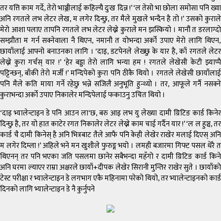
तर यत्ति काम गर्दे, तेरो भाञ्जीलाई कहिल्यै दुःख दिन्न !’ ‘ल तेसो भा छोला समोसा पनि ख्वा
अनि रगतले लभ लेटर लेख, म लगेर दिन्छु, तर मैले मुखले भन्दैन है तो !’ उसको कुराले
मेरो आशा पलाए तापनि रगतले लभ लेटर लेख्ने कुराले मन झस्कियो । मानौं त डरलाग्दो
सम्झौता म गर्न सक्नेवाला नै थिएन, नमानौ त योभन्दा अर्को उपाए मेरो लागि थिएन,
छायाँलाई आफ्नो बनाउनका लागि । ‘दाइ, डटपेनले लेख्छु के यार है, काँ रगतले लेटर
लेख्ने कुरा गर्चस् यार !’ ‘हेर बड्डा तेरो लागि भन्या हम ! रगतले लेखेसी केटी झ्याप्पै
पट्टिन्छन्, बाँकी तेरो मर्जी !’ मन्दिपेको कुरा पनि ठीकै थियो । रगतले लेखेसी छायाँलाई
पनि मैले कति माया गर्ने रहेछु भन्ने सजिलै अनुभूति हुन्थ्यो । तर, आफूले गर्नै नसक्ने
कुराभन्दा अर्को उपाए निकालेर मन्दिपेलाई फकाउनु उचित थियो ।
‘दाइ भ्यालेन्टाइन डे पनि आउन ला‘छ, बरु आइ लभ यु लेख्या दामी ग्रिटिङ कार्ड किनेर
दिन्छु है, तर यो हात काटेर रगत निकालेर लेटर लेख्ने काम चाई गर्दैन यार !’ ‘ल ल हुञ्च, तर
कार्ड चै दामी किनेस् है अनि भित्रबाट तैले आफै पनि केही लेखेर राखेर मलाई दिएस् अनि
म लगेर दिम्ला !’ अहिले भने मन खुशीले फुरुङ्ग भयो । लमही बजारमा गिफ्ट पसल धेरै त
थिएनन् तर पनि भएका जति पसलमा छानेर सबैभन्दा महँगो र दामी ग्रिटिङ कार्ड किने
अनि घरमा ल्याएर राम्रा अक्षरले छायाँ+दीपक लेखेर सिरानी मुन्तिर राखेर सुते । छायाँको
टेस्ट परीक्षा र भ्यालेन्टाइन डे लगभाग एकै महिनामा परेको थियो, तर भ्यालेन्टाइनको कार्ड
दिनको लागि भ्यालेन्टाइन डे नै कुर्नुपने