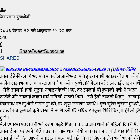
केशरमान बुढाथोकी
-
२०७३ बैशाख १२ गते आईतवार १४:२२ बजे
540
0
1
Share
Tweet
Subscribe
SHARES
दीपक घिमिरे
उनलाई हेर्नकै लागि भए पनि म कलेज जान्थेभन्दा पनि हुन्छ ! कापी पटाएर गोजामा कोची
कलेज टाइमभन्दा आधा घण्टा अघि नै म कलेज पुग्थे अनि गेटमा बसेर उनलाई लाइन मार्थे
। मैले उनलाई भित्री मुटुमा सजाइसकेको थिए, तर उनलाई यो कुराको पत्तो नै थिएन ।
त्यसैले पनि उनलाई लाइन मार्न सजिलो भएको थियो । उनी हेर्दा रुपवती थिइन् । उनलाई
देख्नासाथ मन खुशीले पागल हुन्थ्यो, तर खुट्टा लगलग काप्थे । मुख सुकेर सुख्खा हुन्थ्यो,
तर त्यो सब कुराको कुनै वास्ता नै नगरी उनी मेरै अघिबाट स्कूल भित्रिन्थिन्, म हेरेको हेरै
हुन्थे ।
मैले एघारमा पढदा उनी भने दशमा पढ्दै थिइन् । कलेज जान थालेको पहिलो दिन नै मैले
उनलाई मन पराएको थिएँ । तर न त नाम थाह थियो न त घर । मात्र यति थाह थियो कि
उनलाई कुनै दिन आफ्नो बनाउँछु । पढ्नु पर्छ भन्ने विचार लिएर कलेज भर्ना भएको मेरो