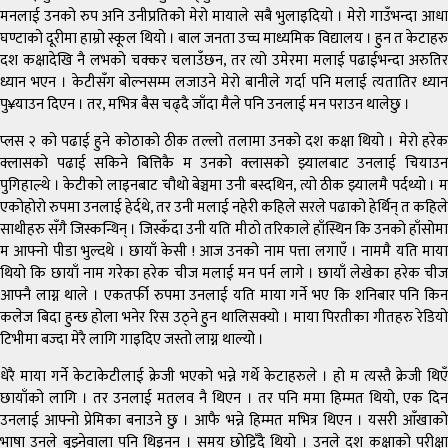
मनलाई उनको रुप अनि उनीप्रतिको मेरो मायाले सबै भुलाइदियो । मेरो गाउँभन्दा आधा
घण्टाको दूरीमा हाम्रो स्कूल थियो । बाल जनता उच्च माध्यमिक विद्यालय । हुन त केटाहरु
दश कक्षादेखि नै लभको चक्कर चलाउँछन, तर त्यो उमेरमा मलाई पढाईभन्दा अरुतिर
ध्यान भएन । केटीसँग बोल्नसम्म लजाउने मेरो बानीले गर्दा पनि मलाई त्यतातिर ध्यान
पु¥याउन दिएन । तर, मभित्र बैस चढ्दै जाँदा मैले पनि उनलाई मन पराउन थालेछु ।
प्लस २ को पढाई हुने कोठाको ठीक तल्लो तलामा उनको दश कक्षा थियो । मेरो हरेक
क्लासको पढाई सकिने बित्तिकै म उनको क्लासको झ्यालबाट उनलाई चियाउन
पुगिहाल्थे । केटीको लाइनबाट चौथो बेञ्चमा उनी बस्दथिन, त्यो ठीक झ्यालमै पर्दथ्यो । म
एकोहोरो रुपमा उनलाई हेर्दथे, तर उनी मलाई नहेरी कहिले सरले पढाको हेर्थिन् त कहिले
साथीहरु सँगै जिस्कन्थिन् । जिस्कँदा उनी यति मीठो तरिकाले हाँस्थिन कि उनको हाँसोमा
म आफ्नो पीडा भुल्दथे । छायाँ केसी ! आज उनको नाम पत्ता लगाएँ । नाममै यति माया
थियो कि छायाँ नाम गरेका हरेक चीज मलाई मन पर्न लागे । छायाँ लेखेका हरेक चीज
आफ्नै लाग्न थाले । एकतर्फी रुपमा उनलाई यति माया गर्ने भए कि शनिबार पनि किन
कलेज बिदा हुन्छ होला भनेर रिस उठ्ने हुन थालिसक्यो । माया पिरतीका गीतहरु रेडियो
टिभीमा बज्दा मेरै लागि गाइदिए जस्तो लाग्न थाल्यो ।
धेरै माया गर्ने केटाकेटीलाई क्रेजी भएको भन्ने गर्थे केटाहरुले । हो म त्यस्तै क्रेजी थिएँ
छायाँको लागि । तर उनलाई मतलव नै थिएन । तर पनि ममा हिम्मत थियो, एक दिन
उनलाई आफ्नो प्रेमिका बनाउने छु । आफै भन्ने हिम्मत मभित्र थिएन । यसरी आँखाको
भाषा उनले बुझ्नेवाला पनि थिइनन् । समय छोट्टिँदै थियो । उनले दश कक्षाको परीक्षा